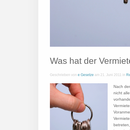
Was hat der Vermiet
Geschrieben von
e Gesetze
am
21. Juni 2011
in
Re
Nach dem
nicht al
vorhande
Vermiete
Voranmel
Vermiete
betreten