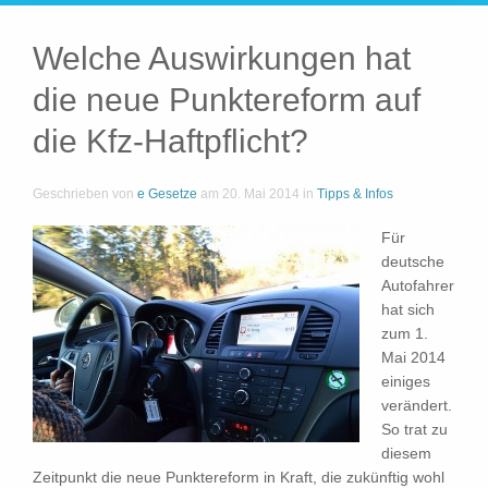
Welche Auswirkungen hat
die neue Punktereform auf
die Kfz-Haftpflicht?
Geschrieben von
e Gesetze
am
20. Mai 2014
in
Tipps & Infos
Für
deutsche
Autofahrer
hat sich
zum 1.
Mai 2014
einiges
verändert.
So trat zu
diesem
Zeitpunkt die neue Punktereform in Kraft, die zukünftig wohl