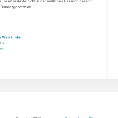
ie Gesetzestexte nicht in der amtlichen Fassung gezeigt
 Bundesgesetzblatt.
e Web finden
nen
en