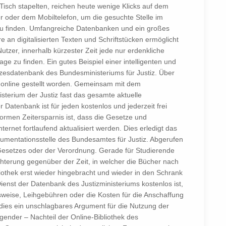
Tisch stapelten, reichen heute wenige Klicks auf dem
 oder dem Mobiltelefon, um die gesuchte Stelle im
u finden. Umfangreiche Datenbanken und ein großes
e an digitalisierten Texten und Schriftstücken ermöglicht
utzer, innerhalb kürzester Zeit jede nur erdenkliche
ge zu finden. Ein gutes Beispiel einer intelligenten und
tzesdatenbank des Bundesministeriums für Justiz. Über
 online gestellt worden. Gemeinsam mit dem
sterium der Justiz fast das gesamte aktuelle
 Datenbank ist für jeden kostenlos und jederzeit frei
normen Zeitersparnis ist, dass die Gesetze und
rnet fortlaufend aktualisiert werden. Dies erledigt das
kumentationsstelle des Bundesamtes für Justiz. Abgerufen
 Gesetzes oder der Verordnung. Gerade für Studierende
chterung gegenüber der Zeit, in welcher die Bücher nach
othek erst wieder hingebracht und wieder in den Schrank
enst der Datenbank des Justizministeriums kostenlos ist,
usweise, Leihgebühren oder die Kosten für die Anschaffung
 dies ein unschlagbares Argument für die Nutzung der
gender – Nachteil der Online-Bibliothek des