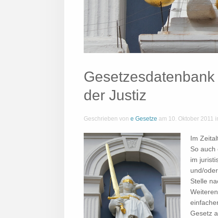
Gesetzesdatenbank 
der Justiz
Geschrieben von
e Gesetze
am
10. Oktober 2011
i
Im Zeital
So auch 
im juris
und/oder
Stelle n
Weiteren
einfache
Gesetz a