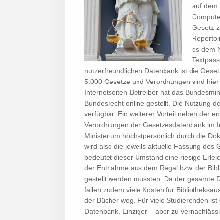
auf dem 
Computer
Gesetz z
Repertoir
es dem N
Textpassa
nutzerfreundlichen Datenbank ist die Gese
5.000 Gesetze und Verordnungen sind hier
Internetseiten-Betreiber hat das Bundesmini
Bundesrecht online gestellt. Die Nutzung der
verfügbar. Ein weiterer Vorteil neben der e
Verordnungen der Gesetzesdatenbank im Inte
Ministerium höchstpersönlich durch die Do
wird also die jeweils aktuelle Fassung des
bedeutet dieser Umstand eine riesige Erlei
der Entnahme aus dem Regal bzw. der Bibli
gestellt werden mussten. Da der gesamte Di
fallen zudem viele Kosten für Bibliotheksa
der Bücher weg. Für viele Studierenden ist
Datenbank. Einziger – aber zu vernachlässi